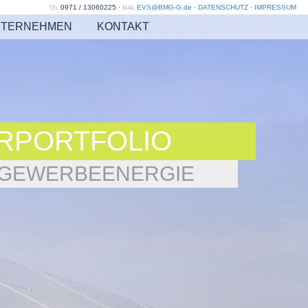
0971 / 13060225 ·
EVS@BMG-G.de
·
DATENSCHUTZ
·
IMPRESSUM
TEL
MAIL
TERNEHMEN
KONTAKT
RPORTFOLIO
D GEWERBEENERGIE